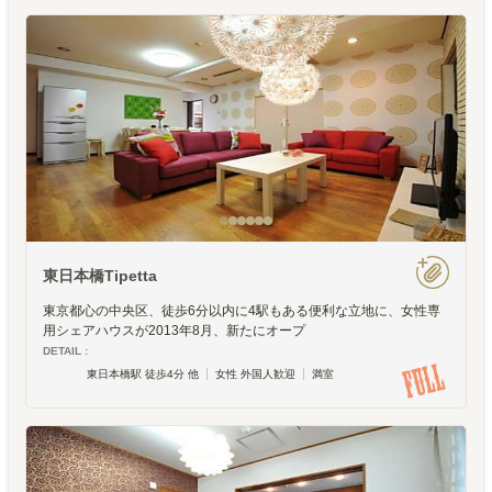
東日本橋Tipetta
東京都心の中央区、徒歩6分以内に4駅もある便利な立地に、女性専
用シェアハウスが2013年8月、新たにオープ
DETAIL :
東日本橋駅 徒歩4分 他
女性 外国人歓迎
満室