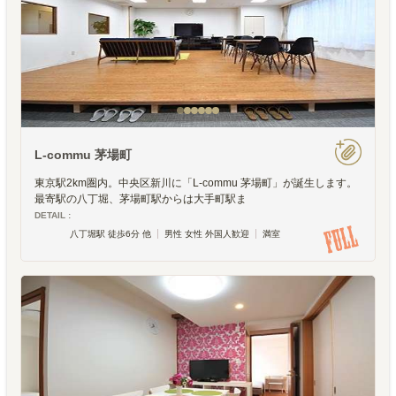
L-commu 茅場町
東京駅2km圏内。中央区新川に「L-commu 茅場町」が誕生します。
最寄駅の八丁堀、茅場町駅からは大手町駅ま
DETAIL :
八丁堀駅 徒歩6分 他
男性 女性 外国人歓迎
満室