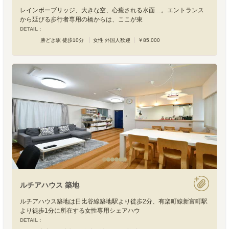
レインボーブリッジ、大きな空、心癒される水面…。エントランス
から延びる歩行者専用の橋からは、ここが東
DETAIL :
勝どき駅 徒歩10分
女性 外国人歓迎
￥85,000
ルチアハウス 築地
ルチアハウス築地は日比谷線築地駅より徒歩2分、有楽町線新富町駅
より徒歩1分に所在する女性専用シェアハウ
DETAIL :