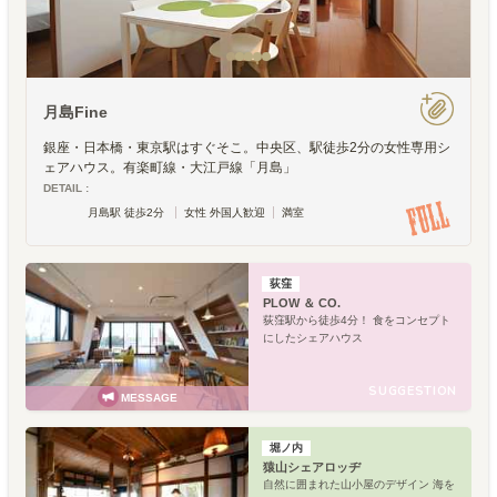
月島Fine
銀座・日本橋・東京駅はすぐそこ。中央区、駅徒歩2分の女性専用シ
ェアハウス。有楽町線・大江戸線「月島」
DETAIL :
月島駅 徒歩2分
女性 外国人歓迎
満室
荻窪
PLOW ＆ CO.
荻窪駅から徒歩4分！ 食をコンセプト
にしたシェアハウス
SUGGESTION
MESSAGE
堀ノ内
猿山シェアロッヂ
自然に囲まれた山小屋のデザイン 海を