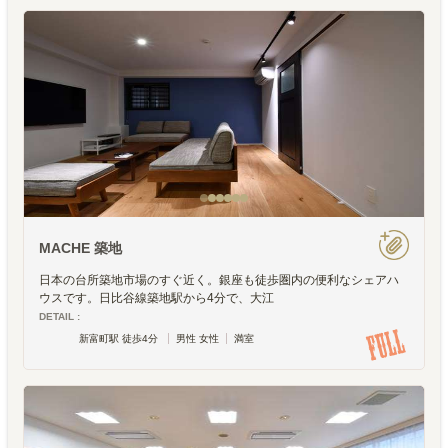
MACHE 築地
日本の台所築地市場のすぐ近く。銀座も徒歩圏内の便利なシェアハ
ウスです。日比谷線築地駅から4分で、大江
DETAIL :
新富町駅 徒歩4分
男性 女性
満室