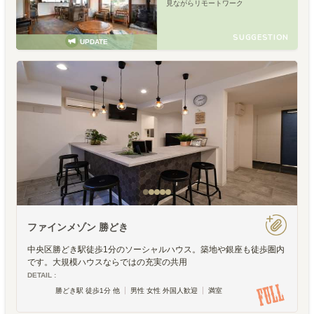
見ながらリモートワーク
SUGGESTION
UPDATE
ファインメゾン 勝どき
中央区勝どき駅徒歩1分のソーシャルハウス。築地や銀座も徒歩圏内
です。大規模ハウスならではの充実の共用
DETAIL :
勝どき駅 徒歩1分 他
男性 女性 外国人歓迎
満室