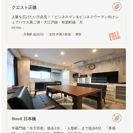
クエスト正徳
人脈を広げたい方必見！！ビジネスマン＆ビジネスウーマン向けシ
ェアハウス第二弾！大江戸線・有楽町線「月
DETAIL :
月島駅 徒歩2分
女性 外国人歓迎
満室
Stroll 日本橋
半蔵門線「水天宮前」徒歩1分、「人形町」まで徒歩6分、「茅場