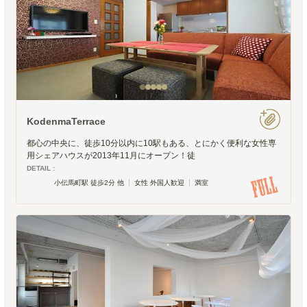
KodenmaTerrace
都心の中央に、徒歩10分以内に10駅もある、とにかく便利な女性専
用シェアハウスが2013年11月にオープン！徒
DETAIL :
小伝馬町駅 徒歩2分 他
女性 外国人歓迎
満室