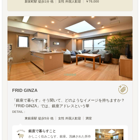
新富町駅 徒歩1分 他
女性 外国人歓迎
￥76,000
FRID GINZA
「銀座で暮らす」そう聞いて、どのようなイメージを持ちますか？
「FRID GINZA」では、銀座アドレスという華
DETAIL :
東銀座駅 徒歩5分 他
女性 外国人歓迎
満室
銀座で暮らすこと
かしこく住みこなす、銀座。洗練された所作