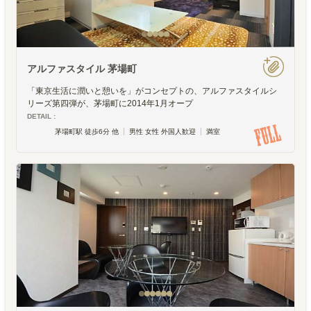
アルファスタイル 茅場町
「東京生活に潤いと憩いを」がコンセプトの、アルファスタイルシ
リーズ第四弾が、茅場町に2014年1月オープ
DETAIL :
茅場町駅 徒歩6分 他
男性 女性 外国人歓迎
満室