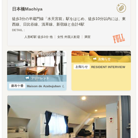
日本橋Machiya
徒歩3分の半蔵門線「水天宮前」駅をはじめ、徒歩10分以内には、東
西線、日比谷線、浅草線、新宿線と合計4駅
DETAIL :
人形町駅 徒歩3分 他
女性 外国人歓迎
満室
SUGGESTION
お知らせ
お知らせ
RESIDENT INTERVIEW
フリーレント
麻布十番
Maison de Azabujuban（メゾン・麻布十番）