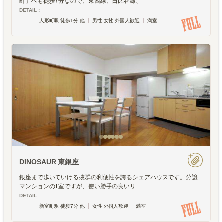
町」へも徒歩7分なので、東西線、日比谷線、
DETAIL :
人形町駅 徒歩1分 他
男性 女性 外国人歓迎
満室
DINOSAUR 東銀座
銀座まで歩いていける抜群の利便性を誇るシェアハウスです。分譲
マンションの1室ですが、使い勝手の良いリ
DETAIL :
新富町駅 徒歩7分 他
女性 外国人歓迎
満室