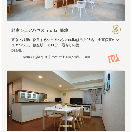
絆家シェアハウス -nolla- 築地
東京・銀座に位置するシェアハウスnollaは男女18名・全室個室のシ
ェアハウス。銀座駅まで11分・最寄りの築
DETAIL :
築地駅 徒歩1分 他
男性 女性 外国人歓迎
満室