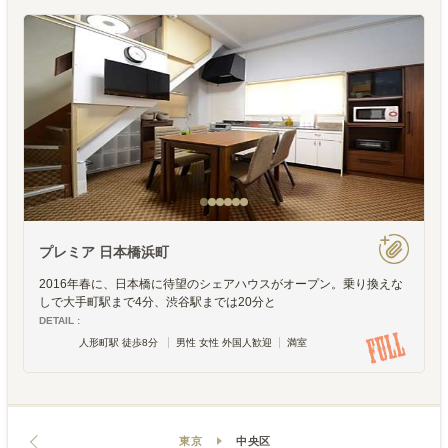
プレミア 日本橋浜町
2016年春に、日本橋に待望のシェアハウスがオープン。乗り換えな
しで大手町駅まで4分、渋谷駅までは20分と
DETAIL :
人形町駅 徒歩8分
男性 女性 外国人歓迎
満室
東京
中央区