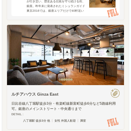
が行き交い、歴史ある伝統を守り続ける街、
銀座。昨年末に発表されたミシュランガイド
東京2016では、銀座エリアだけで40軒近い
レストランが星を獲得しています。（そのう
ち2軒は3つ星）「贅沢をしたい」という文脈
で、まっ先に思
ルチアハウス Ginza East
日比谷線八丁堀駅徒歩3分・有楽町線新富町徒歩6分など5路線利用
可。銀座のメインストリート・中央通りまで
DETAIL :
八丁堀駅 徒歩3分 他
女性 外国人歓迎
満室