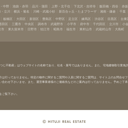
・中野
池袋・赤羽
品川・蒲田
上野・北千住
下北沢・吉祥寺
飯田橋・四谷
赤
布・立川
横浜・菊名
川崎・武蔵小杉
新百合ヶ丘・たまプラーザ
湘南・鎌倉
千葉
板橋区
大田区
新宿区
豊島区
中野区
足立区
練馬区
渋谷区
目黒区
台東
墨田区
三鷹市
中央区
調布市
武蔵野市
小平市
府中市
千代田区
立川市
小
京市
東久留米市
日野市
狛江市
昭島市
福生市
東村山市
武蔵村山市
大島町
ひつじ不動産」はウェブサイトの名称であり、社名・屋号ではありません。また、宅地建物取引業免
介は行っておりません。特定の物件に関するご質問や入居に関するご質問は、サイト上のお問合せフ
い合わせ下さいませ。また、運営事業者様のご連絡先などのご案内は行っておりません。予めご了承
をご覧下さい。