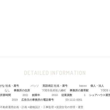
DETAILED INFORMATION
がな 社名・屋号
バッソ
英語表記 社名・屋号
basso
個人・法人
なし
事務所の住所
下関市長府前八幡町
事務所の最寄駅
下関市
所要時間
20分
創業年
2010
従業員数
1
シェアハウス運
2019
広告主の事務所の電話番号
03-1111-0001
○不動産運用企画・計画 ○建物設計・工事監理 ○賃貸住宅の管理・運営