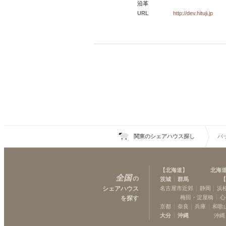
沿革
URL
http://dev.hituji.jp
関東のシェアハウス探し
バ
【
北海道
】
北海
全国
の
茨城
群馬
【
シェアハウス
名古屋市近郊
静岡
浜
梅田・淀屋橋
心
を探す
京都
奈良
兵庫
和歌
大分
沖縄
沖縄