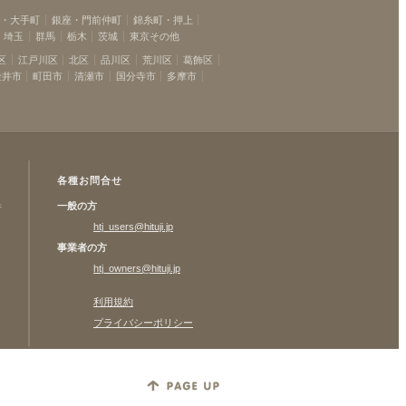
坂・大手町
銀座・門前仲町
錦糸町・押上
埼玉
群馬
栃木
茨城
東京その他
区
江戸川区
北区
品川区
荒川区
葛飾区
金井市
町田市
清瀬市
国分寺市
多摩市
各種お問合せ
一般の方
許
htj_users@hituji.jp
事業者の方
htj_owners@hituji.jp
利用規約
プライバシーポリシー