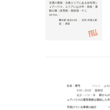
交通の要衝・文教エリアにある女性用シ
ェアハウス。エリアには大学・高校・運
動公園（体育館・競技場・テニ
DETAIL :
幡生駅 徒歩13分
女性 外国人歓
迎
満室
社名・屋号
バッソ
ふり
9:00～18:00
定休日
徒歩・バス・車
駅からの
ェアハウスの運営業務を開始した年
手掛けている事業の紹介