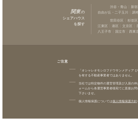
渋谷・青山
新宿
関東
の
自由が丘・二子玉川
調
シェアハウス
世田谷区
杉並区
を探す
江東区
港区
文京区
八王子市
国立市
西東
ご注意
「オシャレオモシロフドウサンメディア 
を有する不動産事業者ではありません。
当社では特定物件の運営管理及び入居の仲
ォームから各運営事業者様宛てに直接お問
下さいませ。
個人情報保護については
個人情報保護方針