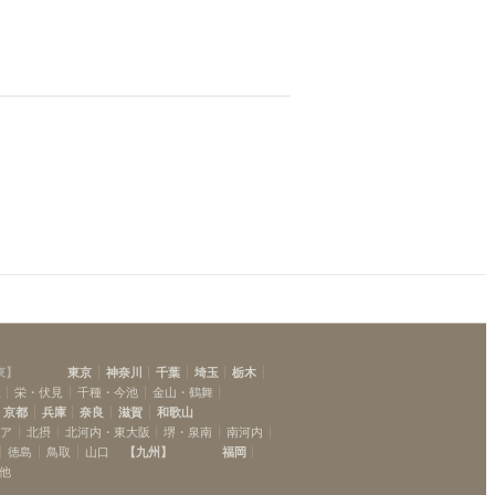
東
】
東京
神奈川
千葉
埼玉
栃木
駅
栄・伏見
千種・今池
金山・鶴舞
京都
兵庫
奈良
滋賀
和歌山
リア
北摂
北河内・東大阪
堺・泉南
南河内
徳島
鳥取
山口
【
九州
】
福岡
他