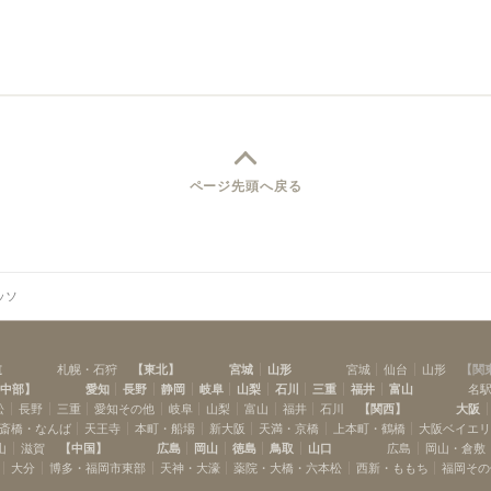
ページ先頭へ戻る
ッソ
道
札幌・石狩
【
東北
】
宮城
山形
宮城
仙台
山形
【
関
中部
】
愛知
長野
静岡
岐阜
山梨
石川
三重
福井
富山
名
松
長野
三重
愛知その他
岐阜
山梨
富山
福井
石川
【
関西
】
大阪
斎橋・なんば
天王寺
本町・船場
新大阪
天満・京橋
上本町・鶴橋
大阪ベイエ
山
滋賀
【
中国
】
広島
岡山
徳島
鳥取
山口
広島
岡山・倉敷
大分
博多・福岡市東部
天神・大濠
薬院・大橋・六本松
西新・ももち
福岡その