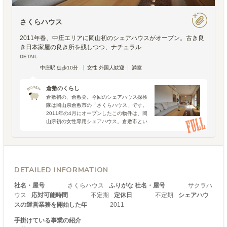
さくらハウス
2011年春、中庄エリアに岡山初のシェアハウスがオープン。古き良
き日本家屋の良き所を残しつつ、ナチュラル
DETAIL :
中庄駅 徒歩10分
女性 外国人歓迎
満室
倉敷のくらし
倉敷初の、倉敷発。今回のシェアハウス探検
隊は岡山県倉敷市の「さくらハウス」です。
2011年の4月にオープンしたこの物件は、岡
山県初の女性専用シェアハウス。倉敷市とい
えば歴史的な景観が残る古い町並みや大原美
術館、瀬戸大橋などが有名ですが、それはあ
くまでも外から一
DETAILED INFORMATION
社名・屋号
さくらハウス
ふりがな 社名・屋号
サクラハ
ウス
応対可能時間
不定期
定休日
不定期
シェアハウ
スの運営業務を開始した年
2011
手掛けている事業の紹介