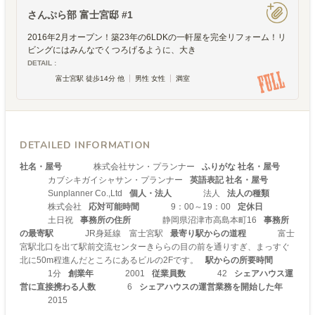
さんぷら部 富士宮邸 #1
2016年2月オープン！築23年の6LDKの一軒屋を完全リフォーム！リ
ビングにはみんなでくつろげるように、大き
DETAIL :
富士宮駅 徒歩14分 他
男性 女性
満室
DETAILED INFORMATION
社名・屋号
株式会社サン・プランナー
ふりがな 社名・屋号
カブシキガイシャサン・プランナー
英語表記 社名・屋号
Sunplanner Co.,Ltd
個人・法人
法人
法人の種類
株式会社
応対可能時間
9：00～19：00
定休日
土日祝
事務所の住所
静岡県沼津市高島本町16
事務所
の最寄駅
JR身延線 富士宮駅
最寄り駅からの道程
富士
宮駅北口を出て駅前交流センターきららの目の前を通りすぎ、まっすぐ
北に50m程進んだところにあるビルの2Fです。
駅からの所要時間
1分
創業年
2001
従業員数
42
シェアハウス運
営に直接携わる人数
6
シェアハウスの運営業務を開始した年
2015