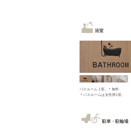
浴室
バスルーム 1室。＊無料

＊バスルームは女性用1室。
駐車・駐輪場