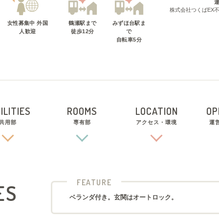
株式会社つくばEX
女性募集中 外国
鶴瀬駅
まで
みずほ台駅
ま
人歓迎
徒歩
12
分
で
自転車
5
分
ILITIES
ROOMS
LOCATION
OP
共用部
専有部
アクセス・環境
運
FEATURE
ES
ベランダ付き。玄関はオートロック。