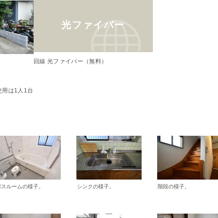
光ファイバー
回線 光ファイバー（無料）


用は1人1台
バスルームの様子。
シンクの様子。
階段の様子。