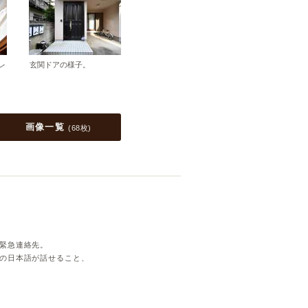
レ
玄関ドアの様子。
画像一覧
(
68枚
)
緊急連絡先。
の日本語が話せること、