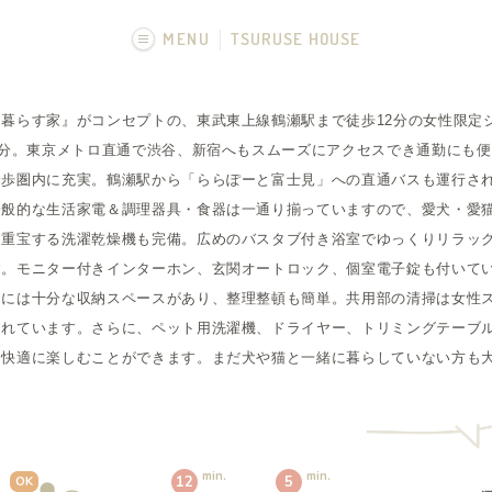
MENU
TSURUSE HOUSE
画像一覧
暮らす家』がコンセプトの、東武東上線鶴瀬駅まで徒歩12分の女性限定
9分。東京メトロ直通で渋谷、新宿へもスムーズにアクセスでき通勤にも
徒歩圏内に充実。鶴瀬駅から「ららぽーと富士見」への直通バスも運行さ
一般的な生活家電＆調理器具・食器は一通り揃っていますので、愛犬・愛
重宝する洗濯乾燥機も完備。広めのバスタブ付き浴室でゆっくりリラックス
す。モニター付きインターホン、玄関オートロック、個室電子錠も付いて
スには十分な収納スペースがあり、整理整頓も簡単。共用部の清掃は女性ス
されています。さらに、ペット用洗濯機、ドライヤー、トリミングテーブ
を快適に楽しむことができます。まだ犬や猫と一緒に暮らしていない方も
min.
min.
12
5
OK