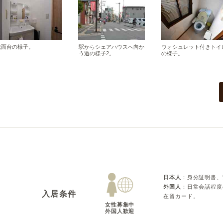
洗面台の様子。
駅からシェアハウスへ向か
ウォシュレット付きトイ
う道の様子2。
の様子。
日本人
：
身分証明書、
外国人
：
日常会話程度
入居条件
在留カード。
女性募集中

外国人歓迎