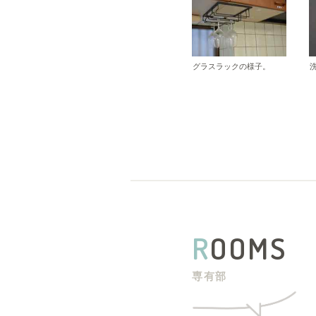
グラスラックの様子。
R
OOMS
専有部