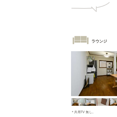
ラウンジ
＊共用TV 無し。