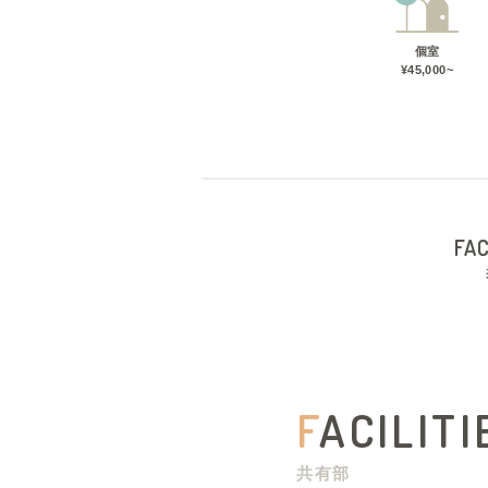
個室
¥45,000~
FAC
F
ACILITI
共有部